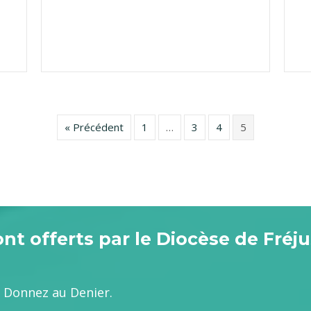
« Précédent
1
…
3
4
5
t offerts par le Diocèse de Fréju
e. Donnez au Denier.