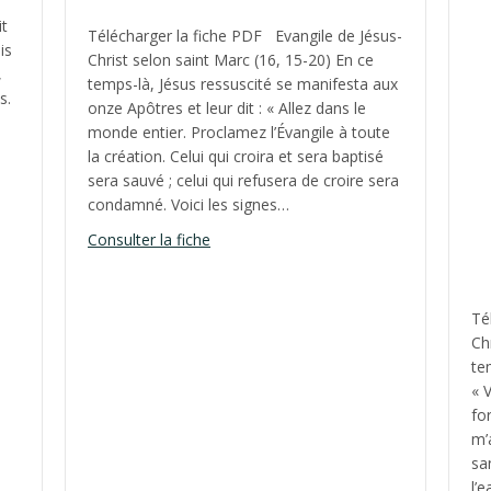
it
Télécharger la fiche PDF Evangile de Jésus-
is
Christ selon saint Marc (16, 15-20) En ce
,
temps-là, Jésus ressuscité se manifesta aux
s.
onze Apôtres et leur dit : « Allez dans le
monde entier. Proclamez l’Évangile à toute
la création. Celui qui croira et sera baptisé
sera sauvé ; celui qui refusera de croire sera
he de Pâques, année B
condamné. Voici les signes…
about Fête de l’Ascension, année B
Consulter la fiche
Té
Ch
te
« V
fo
m’
sa
l’e