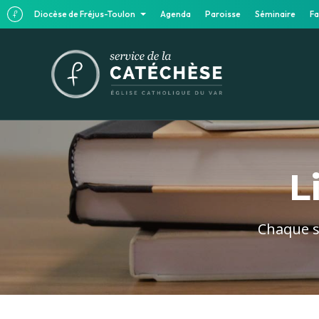
Diocèse de Fréjus-Toulon
Agenda
Paroisse
Séminaire
Fa
L
Chaque se