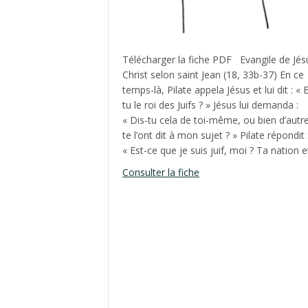
Télécharger la fiche PDF Evangile de Jés
Christ selon saint Jean (18, 33b-37) En ce
temps-là, Pilate appela Jésus et lui dit : « 
tu le roi des Juifs ? » Jésus lui demanda :
« Dis-tu cela de toi-même, ou bien d’autr
te l’ont dit à mon sujet ? » Pilate répondit 
« Est-ce que je suis juif, moi ? Ta nation 
about Fête du Christ Ro
Consulter la fiche