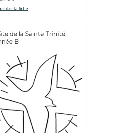
about Baptême du Seigneur, année B
nsulter la fiche
ête de la Sainte Trinité,
nnée B