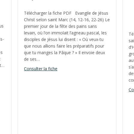
Télécharger la fiche PDF Evangile de Jésus
Christ selon saint Marc (14, 12-16, 22-26) Le
us
premier jour de la fête des pains sans
levain, où l’on immolait l’agneau pascal, les
Té
Es-
disciples de Jésus lui disent : « Où veux-tu
sa
que nous allions faire les préparatifs pour
d’
es
que tu manges la Pâque ? » Il envoie deux
gr
:
de ses…
au
et…
s’a
about Fête du Saint Sacrement, année 
Consulter la fiche
de
i, année B
co
Co