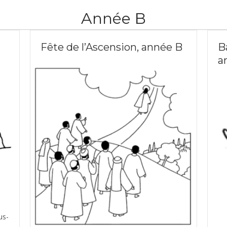
Année B
Fête de l’Ascension, année B
B
a
us-