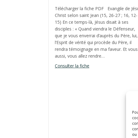
Télécharger la fiche PDF Evangile de Jés
Christ selon saint Jean (15, 26-27 ; 16, 12-
15) En ce temps-là, Jésus disait à ses
disciples : « Quand viendra le Défenseur,
que je vous enverrai d’auprès du Père, lui,
l’Esprit de vérité qui procède du Père, il
rendra témoignage en ma faveur. Et vous
aussi, vous allez rendre…
about Fête de la Pentec
Consulter la fiche
Pou
coo
con
com
ou 