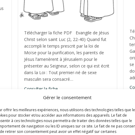
us
Té
Télécharger la fiche PDF Evangile de Jésus
Ch
Christ selon saint Luc (2, 22-40) Quand fut
te
accompli le temps prescrit par la loi de
Ga
Moïse pour la purification, les parents de
or
Jésus l’amenèrent à Jérusalem pour le
ôte, année B
se
présenter au Seigneur, selon ce qui est écrit
do
dans la Loi : Tout premier-né de sexe
ad
masculin sera consacré…
Co
about Fête de la Sainte Famille, année 
Consulter la fiche
Gérer le consentement
r offrir les meilleures expériences, nous utilisons des technologies telles que l
kies pour stocker et/ou accéder aux informations des appareils. Le fait de
sentir à ces technologies nous permettra de traiter des données telles que le
portement de navigation ou les ID uniques sur ce site. Le fait de ne pas consen
de retirer son consentement peut avoir un effet négatif sur certaines