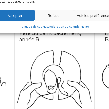
actéristiques et fonctions.
Accepter
Refuser
Voir les préférenc
Politique de cookies
Déclaration de confidentialité
Fête du Saint Sacrement,
N
année B
B