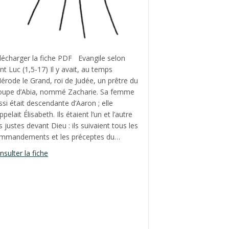
lécharger la fiche PDF Evangile selon
int Luc (1,5-17) Il y avait, au temps
Hérode le Grand, roi de Judée, un prêtre du
oupe d’Abia, nommé Zacharie. Sa femme
ssi était descendante d’Aaron ; elle
ppelait Élisabeth. Ils étaient l’un et l’autre
B
s justes devant Dieu : ils suivaient tous les
mmandements et les préceptes du…
about Nativité de Saint Jan-Baptiste, année B
nsulter la fiche