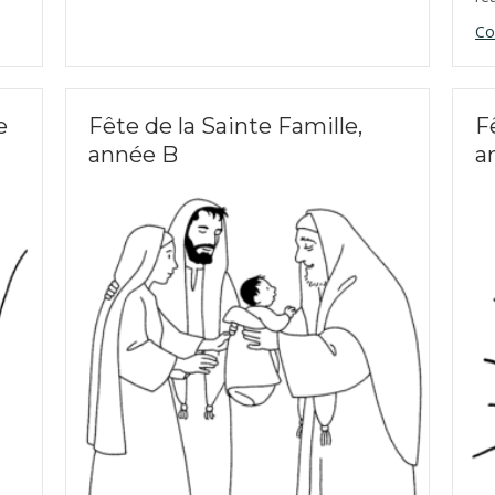
Co
e
Fête de la Sainte Famille,
F
année B
a