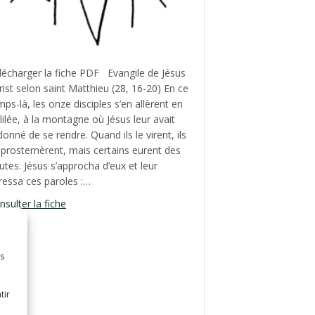
lécharger la fiche PDF Evangile de Jésus
rist selon saint Matthieu (28, 16-20) En ce
mps-là, les onze disciples s’en allèrent en
lilée, à la montagne où Jésus leur avait
donné de se rendre. Quand ils le virent, ils
 prosternèrent, mais certains eurent des
utes. Jésus s’approcha d’eux et leur
ressa ces paroles :…
about Fête de la Sainte Trinité, année B
nsulter la fiche
B
es
tir