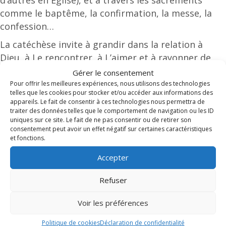
d’autres en Église), et à travers les sacrements
comme le baptême, la confirmation, la messe, la
confession…
La catéchèse invite à grandir dans la relation à
Dieu, à Le rencontrer, à L’aimer et à rayonner de
son amour au sein d’une communauté paroissiale
Gérer le consentement
comme au sein d’une grande famille, celle des
Pour offrir les meilleures expériences, nous utilisons des technologies
telles que les cookies pour stocker et/ou accéder aux informations des
enfants de Dieu.
appareils. Le fait de consentir à ces technologies nous permettra de
traiter des données telles que le comportement de navigation ou les ID
Construire le corps du
uniques sur ce site. Le fait de ne pas consentir ou de retirer son
consentement peut avoir un effet négatif sur certaines caractéristiques
et fonctions.
Christ dans l'Eglise
Accepter
Comme dit le dicton, “un chrétien isolé est un
Refuser
chrétien en danger”. Chaque enfant est appelé à
découvrir dès son plus jeune âge que la foi n’est
Voir les préférences
pas une croyance personnelle vécue de façon
individualiste, où chacun reste chez soi. La Foi
Politique de cookies
Déclaration de confidentialité