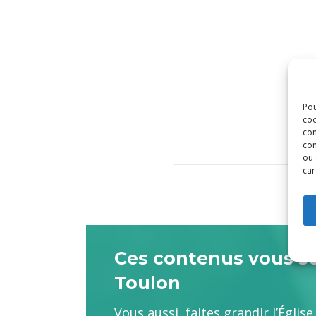
Pou
coo
con
com
ou 
car
Ces contenus vous son
Toulon
Vous aussi, faites grandir l’Églis