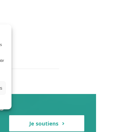
es
tir
es
s-
Je soutiens