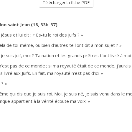
Télécharger la fiche PDF
lon saint Jean (18, 33b-37)
sus et lui dit : « Es-tu le roi des Juifs ? »
ela de toi-même, ou bien d’autres te l’ont dit à mon sujet ? »
je suis juif, moi ? Ta nation et les grands prêtres t’ont livré à moi 
n’est pas de ce monde ; si ma royauté était de ce monde, j’aurais
livré aux Juifs. En fait, ma royauté n’est pas d’ici. »
i ? »
ême qui dis que je suis roi. Moi, je suis né, je suis venu dans le m
nque appartient à la vérité écoute ma voix. »