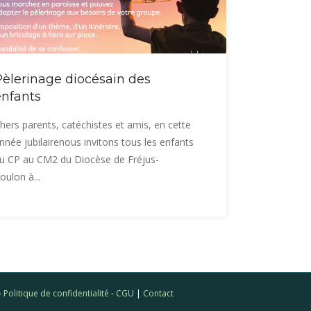
Pèlerinage diocésain des
enfants
hers parents, catéchistes et amis, en cette
nnée jubilairenous invitons tous les enfants
u CP au CM2 du Diocèse de Fréjus-
oulon à...
-
Politique de confidentialité
-
CGU
|
Contact