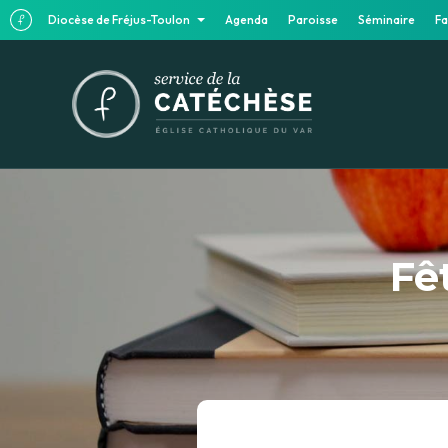
Diocèse de Fréjus-Toulon
Agenda
Paroisse
Séminaire
Fa
Fê