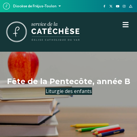
Diocèse de Fréjus-Toulon
M
Fête de la Pentecôte, année B
Liturgie des enfants