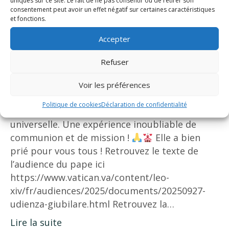
uniques sur ce site. Le fait de ne pas consentir ou de retirer son
consentement peut avoir un effet négatif sur certaines caractéristiques
et fonctions.
Accepter
Refuser
De retour de Rome
Sœur Lucie revient du
Voir les préférences
Jubilé des catéchistes, un temps fort de prière,
Politique de cookies
Déclaration de confidentialité
de joie et de partage au cœur de l’Église
universelle. Une expérience inoubliable de
communion et de mission !
Elle a bien
prié pour vous tous ! Retrouvez le texte de
l’audience du pape ici
https://www.vatican.va/content/leo-
xiv/fr/audiences/2025/documents/20250927-
udienza-giubilare.html Retrouvez la…
Lire la suite