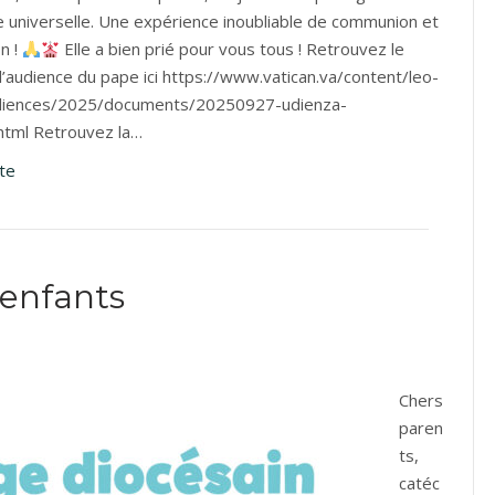
se universelle. Une expérience inoubliable de communion et
n !
Elle a bien prié pour vous tous ! Retrouvez le
l’audience du pape ici https://www.vatican.va/content/leo-
udiences/2025/documents/20250927-udienza-
.html Retrouvez la…
ite
 enfants
Chers
paren
ts,
catéc