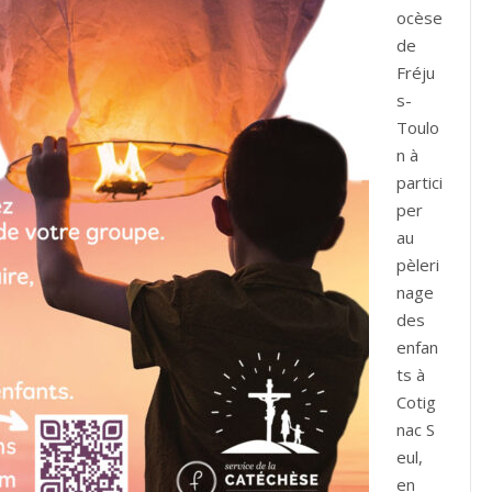
ocèse
de
Fréju
s-
Toulo
n à
partici
per
au
pèleri
nage
des
enfan
ts à
Cotig
nac S
eul,
en