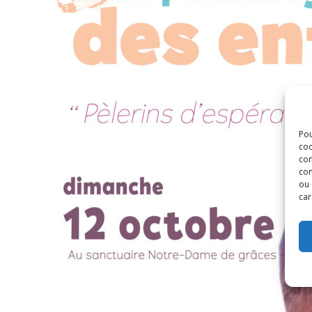
Pou
coo
con
com
ou 
car