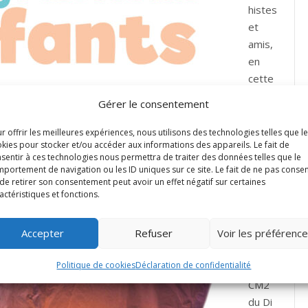
histes
et
amis,
en
cette
année
Gérer le consentement
jubilai
renou
r offrir les meilleures expériences, nous utilisons des technologies telles que l
kies pour stocker et/ou accéder aux informations des appareils. Le fait de
s
sentir à ces technologies nous permettra de traiter des données telles que le
invito
portement de navigation ou les ID uniques sur ce site. Le fait de ne pas consen
ns
de retirer son consentement peut avoir un effet négatif sur certaines
actéristiques et fonctions.
tous
les
Accepter
Refuser
Voir les préférenc
enfan
ts du
Politique de cookies
Déclaration de confidentialité
CP au
CM2
du Di