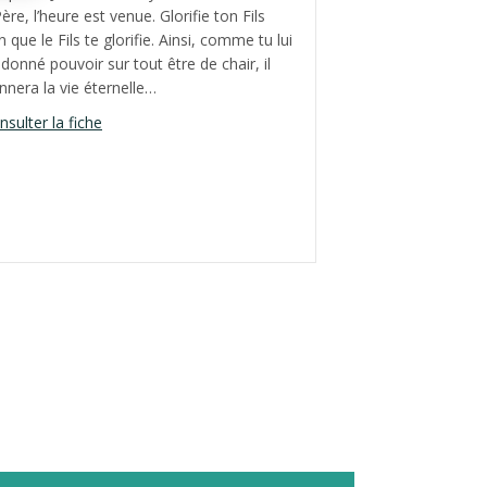
ère, l’heure est venue. Glorifie ton Fils
n que le Fils te glorifie. Ainsi, comme tu lui
 donné pouvoir sur tout être de chair, il
née A
nnera la vie éternelle…
about Septième dimanche de Pâques, année A
nsulter la fiche