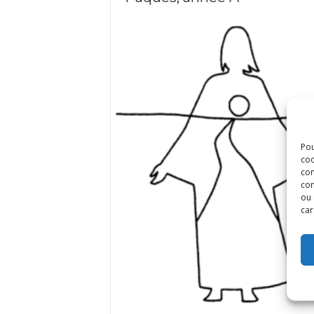
Pou
coo
con
com
ou 
car