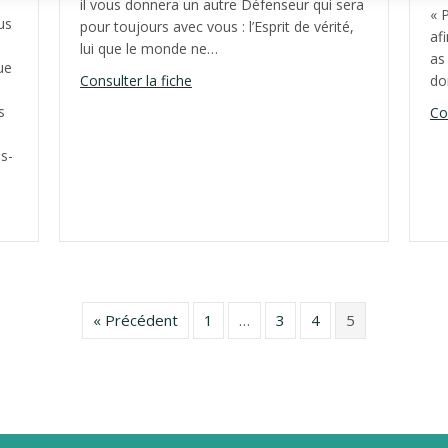
il vous donnera un autre Défenseur qui sera
« P
us
pour toujours avec vous : l’Esprit de vérité,
afi
lui que le monde ne…
as
ue
about Sixième dimanche de Pâques, an
do
Consulter la fiche
s
Co
s-
he de Pâques, année A
« Précédent
1
…
3
4
5