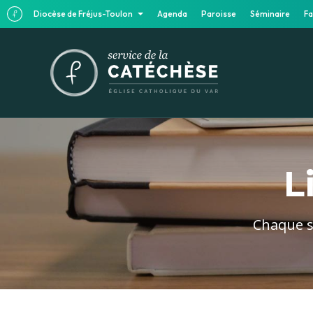
Diocèse de Fréjus-Toulon
Agenda
Paroisse
Séminaire
Fa
L
Chaque se