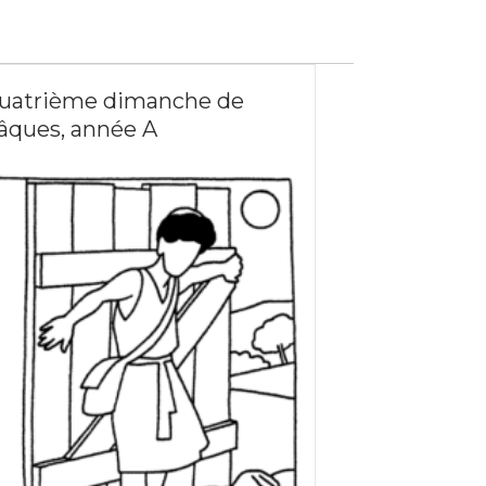
uatrième dimanche de
âques, année A