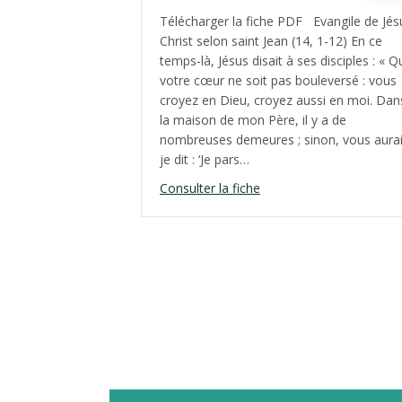
Télécharger la fiche PDF Evangile de Jés
Christ selon saint Jean (14, 1-12) En ce
temps-là, Jésus disait à ses disciples : « Q
votre cœur ne soit pas bouleversé : vous
croyez en Dieu, croyez aussi en moi. Dan
la maison de mon Père, il y a de
nombreuses demeures ; sinon, vous aurai
je dit : ‘Je pars…
about Cinquième dimanc
Consulter la fiche