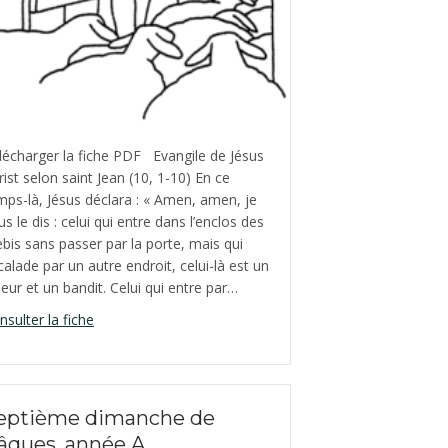
 année A
lécharger la fiche PDF Evangile de Jésus
rist selon saint Jean (10, 1-10) En ce
mps-là, Jésus déclara : « Amen, amen, je
us le dis : celui qui entre dans l’enclos des
ebis sans passer par la porte, mais qui
calade par un autre endroit, celui-là est un
leur et un bandit. Celui qui entre par…
about Quatrième dimanche de Pâques, année A
nsulter la fiche
eptième dimanche de
âques, année A