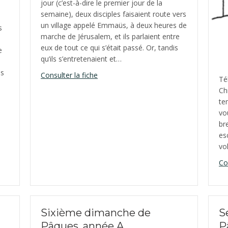
jour (c’est-à-dire le premier jour de la
semaine), deux disciples faisaient route vers
un village appelé Emmaüs, à deux heures de
s
marche de Jérusalem, et ils parlaient entre
eux de tout ce qui s’était passé. Or, tandis
e
qu’ils s’entretenaient et…
es
about Troisième dimanche de Pâques,
Consulter la fiche
Té
Ch
te
he de Pâques, année A
vo
br
es
vo
Co
Sixième dimanche de
S
Pâques, année A
P