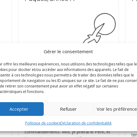
Gérer le consentement
r offrir les meilleures expériences, nous utilisons des technologies telles que l
kies pour stocker et/ou accéder aux informations des appareils. Le fait de
sentir à ces technologies nous permettra de traiter des données telles que le
portement de navigation ou les ID uniques sur ce site. Le fait de ne pas consen
de retirer son consentement peut avoir un effet négatif sur certaines
actéristiques et fonctions.
Télécharger la fiche PDF Evangile de Jésus
Accepter
Refuser
Voir les préférenc
Christ selon saint Jean (14, 15-21) En ce
temps-là, Jésus disait à ses disciples : « Si
Té
Politique de cookies
Déclaration de confidentialité
vous m’aimez, vous garderez mes
Ch
commandements. Moi, je prierai le Père, et
tem