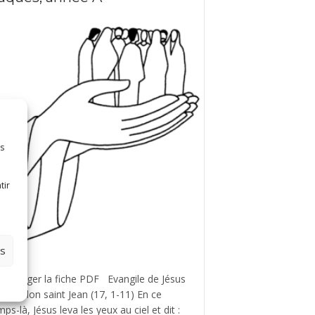
es
tir
es
lécharger la fiche PDF Evangile de Jésus
rist selon saint Jean (17, 1-11) En ce
ps-là, Jésus leva les yeux au ciel et dit :