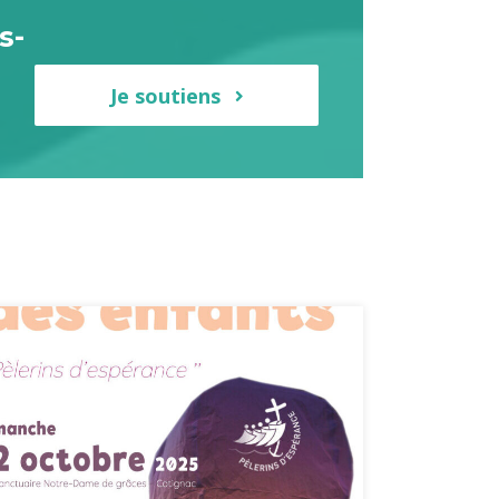
s-
Je soutiens