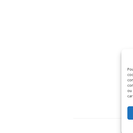
Pou
coo
con
com
ou 
car