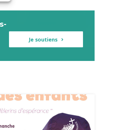
s-
Je soutiens