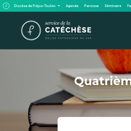
Diocèse de Fréjus-Toulon
Agenda
Paroisse
Séminaire
Fa
Quatrièm