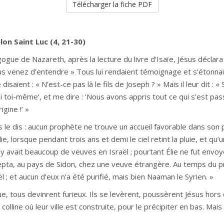
Télécharger la fiche PDF
lon Saint Luc (4, 21-30)
ogue de Nazareth, après la lecture du livre d’Isaïe, Jésus déclara 
us venez d’entendre » Tous lui rendaient témoignage et s’étonna
disaient : « N’est-ce pas là le fils de Joseph ? » Mais il leur dit :
toi toi-même’, et me dire : ‘Nous avons appris tout ce qui s’est pa
gine !’ »
us le dis : aucun prophète ne trouve un accueil favorable dans son p
e, lorsque pendant trois ans et demi le ciel retint la pluie, et qu
il y avait beaucoup de veuves en Israël ; pourtant Élie ne fut envo
repta, au pays de Sidon, chez une veuve étrangère. Au temps du pro
 ; et aucun d’eux n’a été purifié, mais bien Naaman le Syrien. »
, tous devinrent furieux. Ils se levèrent, poussèrent Jésus hors d
olline où leur ville est construite, pour le précipiter en bas. Mais 