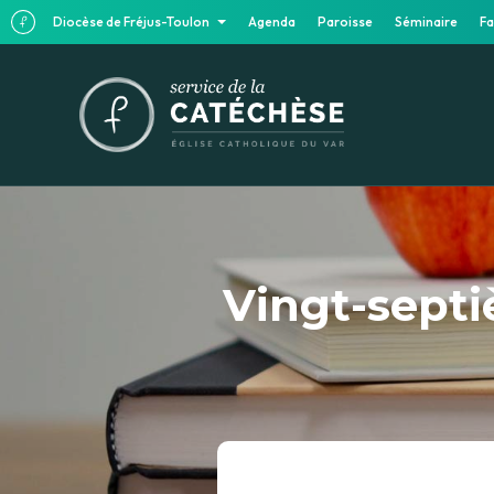
Diocèse de Fréjus-Toulon
Agenda
Paroisse
Séminaire
Fa
Vingt-septi