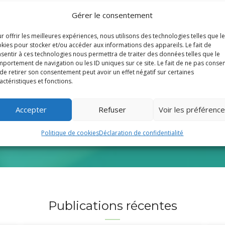
Gérer le consentement
r offrir les meilleures expériences, nous utilisons des technologies telles que l
Voir toutes les fiches
kies pour stocker et/ou accéder aux informations des appareils. Le fait de
sentir à ces technologies nous permettra de traiter des données telles que le
portement de navigation ou les ID uniques sur ce site. Le fait de ne pas consen
de retirer son consentement peut avoir un effet négatif sur certaines
actéristiques et fonctions.
t offerts par le Diocèse de Fréju
Accepter
Refuser
Voir les préférenc
Politique de cookies
Déclaration de confidentialité
e. Donnez au Denier.
Publications récentes