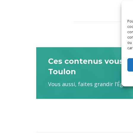
Pou
coo
con
com
ou 
car
Ces contenus vous son
Toulon
Vous aussi, faites grandir l’Églis