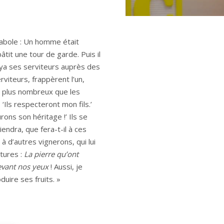
rabole : Un homme était
âtit une tour de garde. Puis il
voya ses serviteurs auprès des
viteurs, frappèrent l’un,
rs plus nombreux que les
 ‘Ils respecteront mon fils.’
urons son héritage !’ Ils se
iendra, que fera-t-il à ces
 à d’autres vignerons, qui lui
itures :
La pierre qu’ont
devant nos yeux
! Aussi, je
uire ses fruits. »