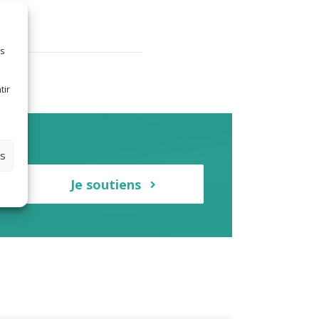
es
tir
s-
es
Je soutiens