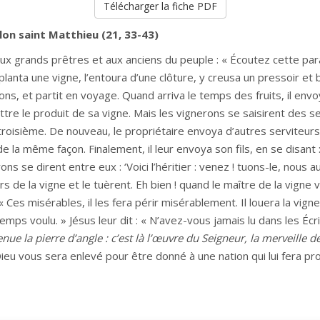
Télécharger la fiche PDF
lon saint Matthieu (21, 33-43)
 aux grands prêtres et aux anciens du peuple : « Écoutez cette pa
 planta une vigne, l’entoura d’une clôture, y creusa un pressoir et b
ons, et partit en voyage. Quand arriva le temps des fruits, il en
tre le produit de sa vigne. Mais les vignerons se saisirent des ser
e troisième. De nouveau, le propriétaire envoya d’autres serviteu
de la même façon. Finalement, il leur envoya son fils, en se disant :
rons se dirent entre eux : ‘Voici l’héritier : venez ! tuons-le, nous a
ors de la vigne et le tuèrent. Eh bien ! quand le maître de la vigne v
« Ces misérables, il les fera périr misérablement. Il louera la vigne
emps voulu. » Jésus leur dit : « N’avez-vous jamais lu dans les Écr
enue la pierre d’angle : c’est là l’œuvre du Seigneur, la merveille 
ieu vous sera enlevé pour être donné à une nation qui lui fera prod