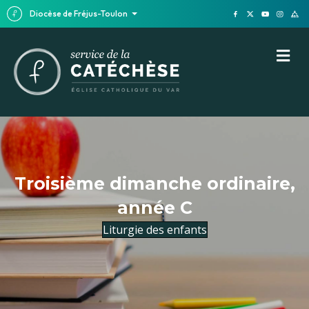
Diocèse de Fréjus-Toulon
M
Troisième dimanche ordinaire,
année C
Liturgie des enfants