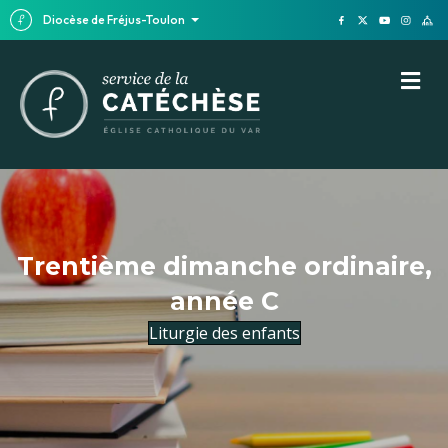
Diocèse de Fréjus-Toulon
M
Trentième dimanche ordinaire,
année C
Liturgie des enfants