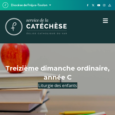
Diocèse de Fréjus-Toulon
M
Treizième dimanche ordinaire,
année C
Liturgie des enfants