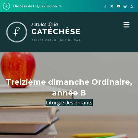
Diocèse de Fréjus-Toulon
M
Treizième dimanche Ordinaire,
année B
Liturgie des enfants