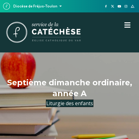
Diocèse de Fréjus-Toulon
M
Septième dimanche ordinaire,
année A
Liturgie des enfants