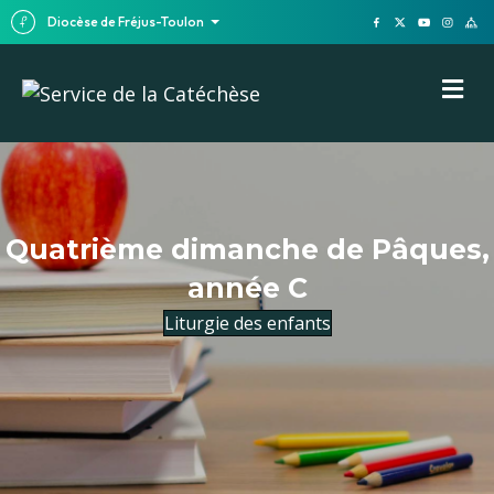
Diocèse de Fréjus-Toulon
M
Quatrième dimanche de Pâques,
année C
Liturgie des enfants