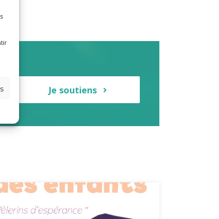
es
tir
s-
es
Je soutiens