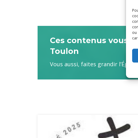
Pou
coo
con
com
ou 
car
Ces contenus vous son
Toulon
Vous aussi, faites grandir l’Églis