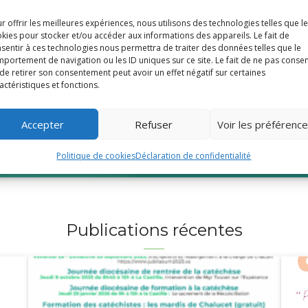
Voir toutes les fiches
r offrir les meilleures expériences, nous utilisons des technologies telles que l
kies pour stocker et/ou accéder aux informations des appareils. Le fait de
sentir à ces technologies nous permettra de traiter des données telles que le
portement de navigation ou les ID uniques sur ce site. Le fait de ne pas consen
de retirer son consentement peut avoir un effet négatif sur certaines
actéristiques et fonctions.
t offerts par le Diocèse de Fréju
Accepter
Refuser
Voir les préférenc
e. Donnez au Denier.
Politique de cookies
Déclaration de confidentialité
Publications récentes