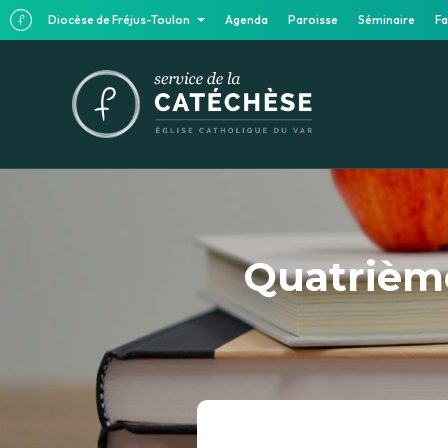
Diocèse de Fréjus-Toulon
Agenda
Paroisse
Séminaire
Fa
Quatrième