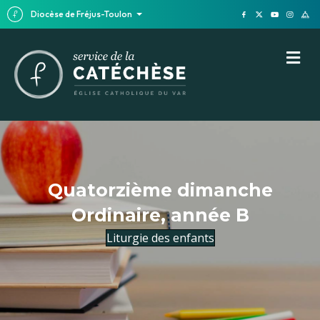
Diocèse de Fréjus-Toulon
M
Quatorzième dimanche
Ordinaire, année B
Liturgie des enfants