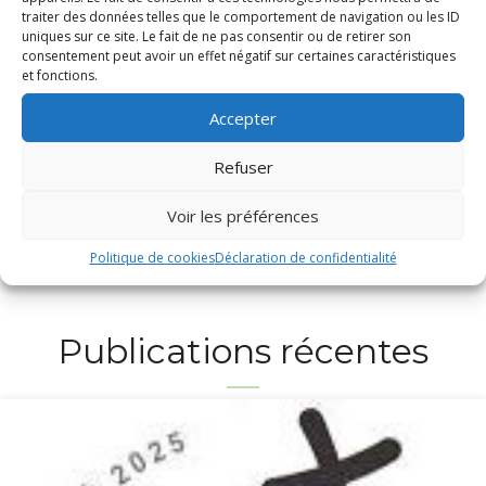
Ces contenus vous sont offerts
traiter des données telles que le comportement de navigation ou les ID
par le Diocèse de Fréjus-Toulon
uniques sur ce site. Le fait de ne pas consentir ou de retirer son
consentement peut avoir un effet négatif sur certaines caractéristiques
et fonctions.
Vous aussi, faites grandir l’Église. Donnez
Accepter
au Denier.
Refuser
Je soutiens
Voir les préférences
Politique de cookies
Déclaration de confidentialité
Publications récentes