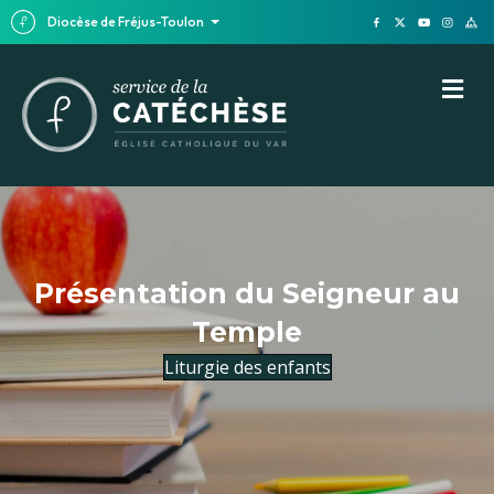
Diocèse de Fréjus-Toulon
M
Présentation du Seigneur au
Temple
Liturgie des enfants