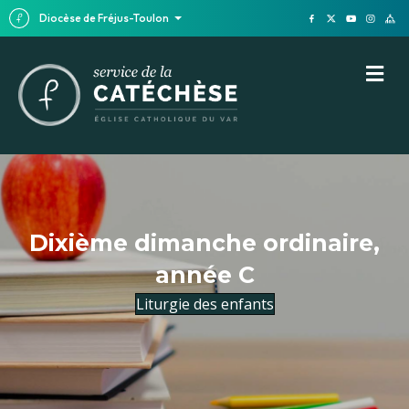
Diocèse de Fréjus-Toulon
M
Dixième dimanche ordinaire,
année C
Liturgie des enfants