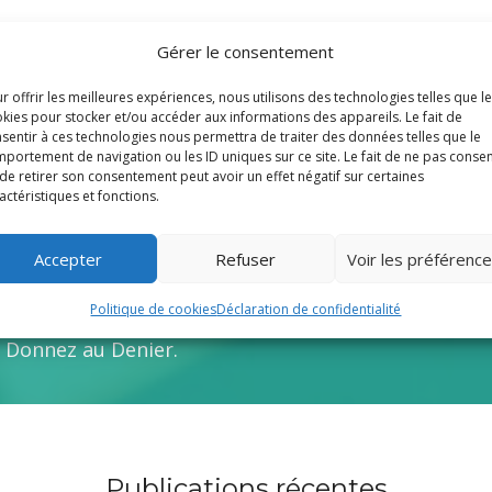
Gérer le consentement
r offrir les meilleures expériences, nous utilisons des technologies telles que l
kies pour stocker et/ou accéder aux informations des appareils. Le fait de
Voir toutes les fiches
sentir à ces technologies nous permettra de traiter des données telles que le
portement de navigation ou les ID uniques sur ce site. Le fait de ne pas consen
de retirer son consentement peut avoir un effet négatif sur certaines
actéristiques et fonctions.
Accepter
Refuser
Voir les préférenc
t offerts par le Diocèse de Fréju
Politique de cookies
Déclaration de confidentialité
e. Donnez au Denier.
Publications récentes