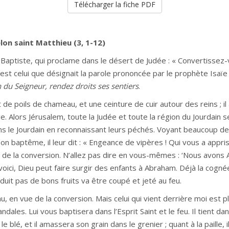
Télécharger la fiche PDF
lon saint Matthieu (3, 1-12)
le Baptiste, qui proclame dans le désert de Judée : « Convertissez
 est celui que désignait la parole prononcée par le prophète Isaïe
n du Seigneur, rendez droits ses sentiers
.
 de poils de chameau, et une ceinture de cuir autour des reins ; il
e. Alors Jérusalem, toute la Judée et toute la région du Jourdain s
dans le Jourdain en reconnaissant leurs péchés. Voyant beaucoup de
baptême, il leur dit : « Engeance de vipères ! Qui vous a appris à
 de la conversion. N’allez pas dire en vous-mêmes : ‘Nous avons A
 voici, Dieu peut faire surgir des enfants à Abraham. Déjà la cogné
duit pas de bons fruits va être coupé et jeté au feu.
u, en vue de la conversion. Mais celui qui vient derrière moi est pl
ndales. Lui vous baptisera dans l’Esprit Saint et le feu. Il tient dan
e blé, et il amassera son grain dans le grenier ; quant à la paille, i