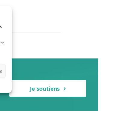
es
tir
es
s-
Je soutiens