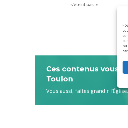
s’éteint pas. »
Pou
coo
con
com
ou 
car
Ces contenus vous son
Toulon
Vous aussi, faites grandir l’Églis