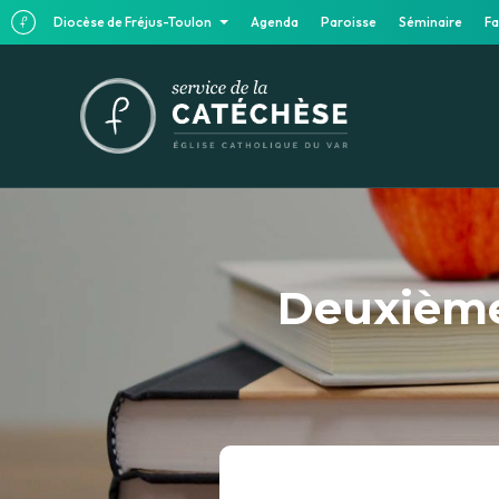
Diocèse de Fréjus-Toulon
Agenda
Paroisse
Séminaire
Fa
Deuxième